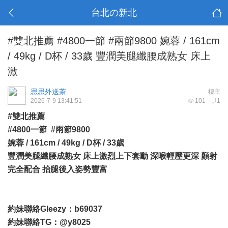
台北の新北
#雙北推薦 #4800一節 #兩節9800 婉蓉 / 161cm
/ 49kg / D杯 / 33歲 豐潤美腿纖腰成熟女 床上
激
思思外送茶
樓主
2026-7-9 13:41:51
101
1
#雙北推薦
#4800一節 #兩節9800
婉蓉 / 161cm / 49kg / D杯 / 33歲
豐潤美腿纖腰成熟女 床上激烈上下套動 深喉輕壓更深 顏射
完全配合 抬腿後入姿勢豐富
約妹聯絡Gleezy：b69037
約妹聯絡TG：@y8025