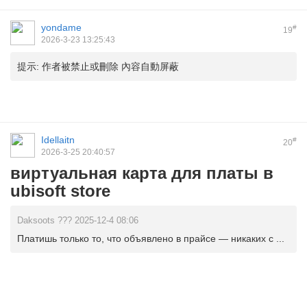
yondame
#
19
2026-3-23 13:25:43
提示:
作者被禁止或刪除 內容自動屏蔽
Idellaitn
#
20
2026-3-25 20:40:57
виртуальная карта для платы в
ubisoft store
Daksoots ??? 2025-12-4 08:06
Платишь только то, что объявлено в прайсе — никаких с ...