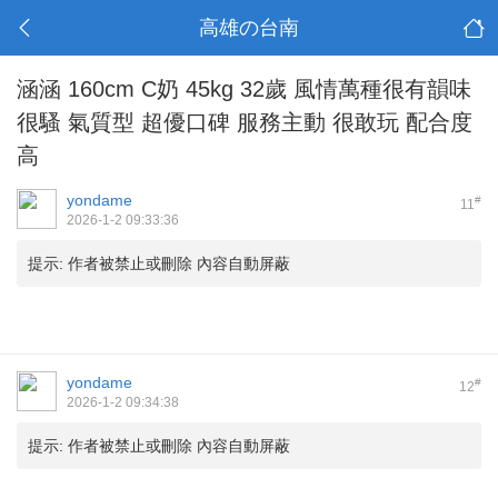
高雄の台南
涵涵 160cm C奶 45kg 32歲 風情萬種很有韻味
很騷 氣質型 超優口碑 服務主動 很敢玩 配合度
高
yondame
#
11
2026-1-2 09:33:36
提示:
作者被禁止或刪除 內容自動屏蔽
yondame
#
12
2026-1-2 09:34:38
提示:
作者被禁止或刪除 內容自動屏蔽