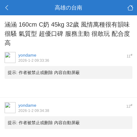
高雄の台南
涵涵 160cm C奶 45kg 32歲 風情萬種很有韻味
很騷 氣質型 超優口碑 服務主動 很敢玩 配合度
高
yondame
#
11
2026-1-2 09:33:36
提示:
作者被禁止或刪除 內容自動屏蔽
yondame
#
12
2026-1-2 09:34:38
提示:
作者被禁止或刪除 內容自動屏蔽