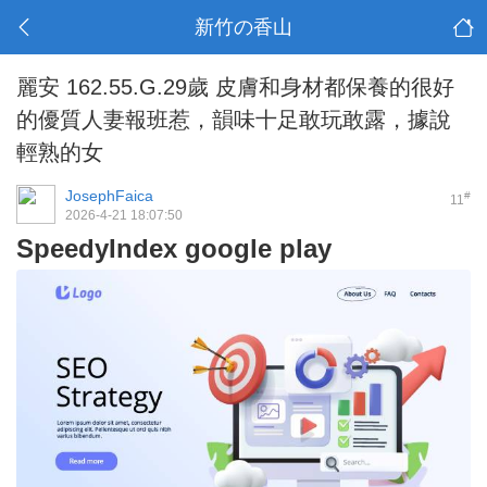
新竹の香山
麗安 162.55.G.29歲 皮膚和身材都保養的很好
的優質人妻報班惹，韻味十足敢玩敢露，據說
輕熟的女
JosephFaica
#
11
2026-4-21 18:07:50
SpeedyIndex google play