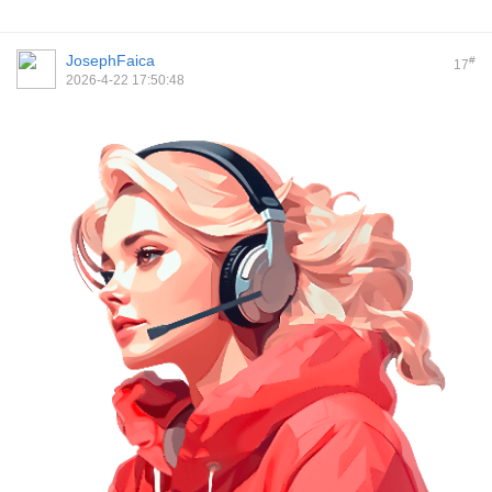
JosephFaica
#
17
2026-4-22 17:50:48