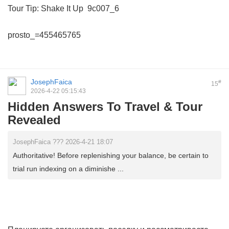
Tour Tip: Shake It Up
9c007_6
prosto_=455465765
JosephFaica
#
15
2026-4-22 05:15:43
Hidden Answers To Travel & Tour
Revealed
JosephFaica ??? 2026-4-21 18:07
Authoritative! Before replenishing your balance, be certain to
trial run indexing on a diminishe ...