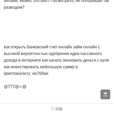
онлайн. Может, это оно? Посмотрите, не попахивает ли
разводом?
как открыть банковский счет онлайн
займ онлайн с
высокой вероятностью одобрения
идеи пассивного
дохода в интернете
как начать экономить деньги с нуля
как инвестировать небольшую сумму в
криптовалюту
ee769ae
@777@=-@
回復
JosephFaica
#
18