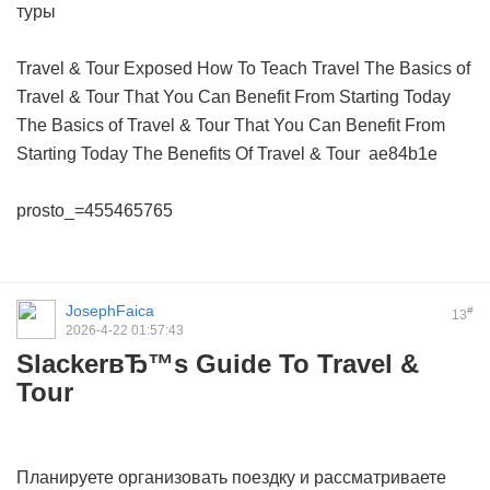
туры
Travel & Tour Exposed
How To Teach Travel
The Basics of
Travel & Tour That You Can Benefit From Starting Today
The Basics of Travel & Tour That You Can Benefit From
Starting Today
The Benefits Of Travel & Tour
ae84b1e
prosto_=455465765
JosephFaica
#
13
2026-4-22 01:57:43
SlackerвЂ™s Guide To Travel &
Tour
Планируете организовать поездку и рассматриваете