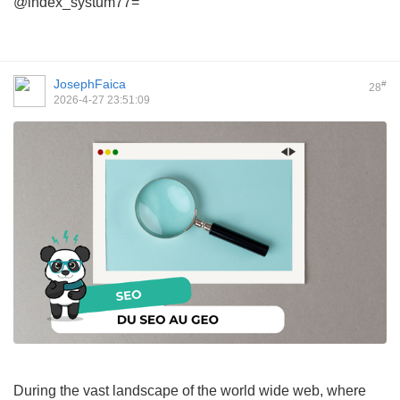
@index_systum77=
JosephFaica
#
28
2026-4-27 23:51:09
During the vast landscape of the world wide web, where