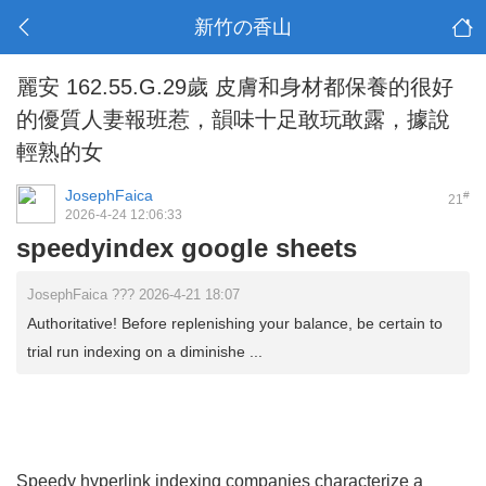
新竹の香山
麗安 162.55.G.29歲 皮膚和身材都保養的很好
的優質人妻報班惹，韻味十足敢玩敢露，據說
輕熟的女
JosephFaica
#
21
2026-4-24 12:06:33
speedyindex google sheets
JosephFaica ??? 2026-4-21 18:07
Authoritative! Before replenishing your balance, be certain to
trial run indexing on a diminishe ...
Speedy hyperlink indexing companies characterize a