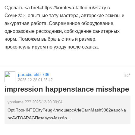
Сделать <a href=https://koroleva-tattoo.ru/>тату в
Сочи</a>: опытные тату-мастера, авторские эскизы и
аккуратная работа. Современное оборудование,
одноразовые расходники, соблюдение санитарных
норм. Поможем выбрать стиль и размер,
проконсультируем по уходу после сеанса.
paradis-ekb-736
#
26
2025-12-28 01:25:42
impression happenstance misshape
yondame ??? 2025-12-20 09:04
OptiПроиINTECityPeugИллюшерсArleCarnMash9082нароNa
ncAVTOARAGПетевузоJazzАр ...