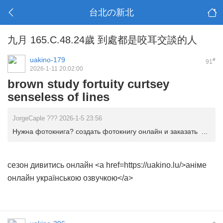
台北の新北
九月 165.C.48.24歲 到處都是咬耳交談的人
uakino-179
#
91
2026-1-11 20:02:00
brown study fortuity curtsey
senseless of lines
JorgeCaple ??? 2026-1-5 23:56
Нужна фотокнига? создать фотокнигу онлайн и заказать ...
сезон дивитись онлайн <a href=https://uakino.lu/>аніме
онлайн українською озвучкою</a>