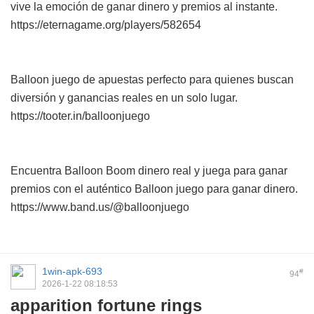
vive la emoción de ganar dinero y premios al instante.
https://eternagame.org/players/582654
Balloon juego de apuestas perfecto para quienes buscan
diversión y ganancias reales en un solo lugar.
https://tooter.in/balloonjuego
Encuentra Balloon Boom dinero real y juega para ganar
premios con el auténtico Balloon juego para ganar dinero.
https://www.band.us/@balloonjuego
1win-apk-693
#
94
2026-1-22 08:18:53
apparition fortune rings