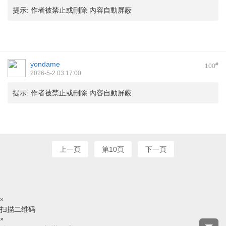
提示:
作者被禁止或刪除 內容自動屏蔽
yondame
#
100
2026-5-2 03:17:00
提示:
作者被禁止或刪除 內容自動屏蔽
上一頁
第10頁
下一頁
×
扫描二维码
×