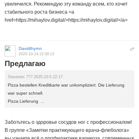
увеличился. Рекомендую эту команду всем, кто хочет
стабильного роста бизнеса <a
href=https://mihaylov.digital/>https://mihaylov.digital/</a>
Davidthymn
#
6
2025-10-14 22:30:13
Предлагаю
Steventix ??? 2025-10-5 22:17
Pizza bestellen Kreditkarte war unkompliziert. Die Lieferung
war super schnell.
Pizza Lieferung ...
Заботьтесь о здоровье сосудов ног с профессионалом!
В группе «Заметки практикующего врача-флеболога»
вы узнаете всё о профилактике варикоза, современных