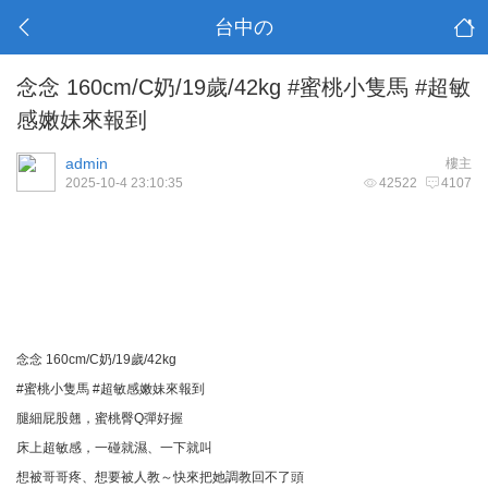
台中の
念念 160cm/C奶/19歲/42kg #蜜桃小隻馬 #超敏
感嫩妹來報到
admin
樓主
2025-10-4 23:10:35
42522
4107
念念 160cm/C奶/19歲/42kg
#蜜桃小隻馬 #超敏感嫩妹來報到
腿細屁股翹，蜜桃臀Q彈好握
床上超敏感，一碰就濕、一下就叫
想被哥哥疼、想要被人教～快來把她調教回不了頭