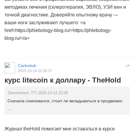
методиках лечения (склеротерапия, ЭВЛО), УЗИ вен и
точной диагностике. Доверяйте опытному врачу —
ваши ноги заслуживают лучшего: <a
href=https://phlebology-blog.ru/>https://phlebology-
blog.ru/</a>
Carlostub
#
7
2025-10-14 22:35:27
курс litecoin к доллару - TheHold
StevenInock ??? 2025-10-14 22:08
Сначала сомневался, стоит ли вкладываться в продвижен
...
Журнал theHold помогает мне оставаться в курсе