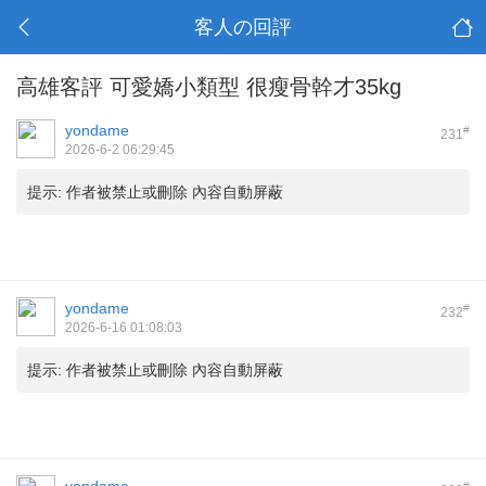
客人の回評
高雄客評 可愛嬌小類型 很瘦骨幹才35kg
yondame
#
231
2026-6-2 06:29:45
提示:
作者被禁止或刪除 內容自動屏蔽
yondame
#
232
2026-6-16 01:08:03
提示:
作者被禁止或刪除 內容自動屏蔽
#