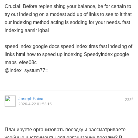
Crucial! Before replenishing your balance, be for certain to
try out indexing on a modest add up of links to see to it that
our indexing method acting is sodding for your needs.
fast
indexing aamir iqbal
speed index google docs
speed index tires
fast indexing of
links html
how to speed up indexing
SpeedyIndex google
maps
efee08c
@index_systum77=
JosephFaica
#
233
2026-4-22 01:53:15
Планируете организовать поездку и рассматриваете
удобные инструменты для организации поездки? В