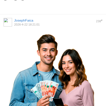
JosephFaica
#
238
2026-4-22 18:21:01