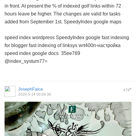
in front. At present the % of indexed golf links within 72
hours leave be higher. The changes are valid for tasks
added from September 1st.
SpeedyIndex google maps
speed index wordpress
SpeedyIndex google
fast indexing
for blogger
fast indexing of linksys wrt400n-настройка
speed index google docs
35ee769
@index_systum77=
JosephFaica
#
478
2026-5-14 00:09:38