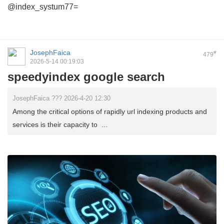
@index_systum77=
JosephFaica
#
479
2026-5-14 00:19:03
speedyindex google search
JosephFaica ??? 2026-4-20 12:30
Among the critical options of rapidly url indexing products and
services is their capacity to ...