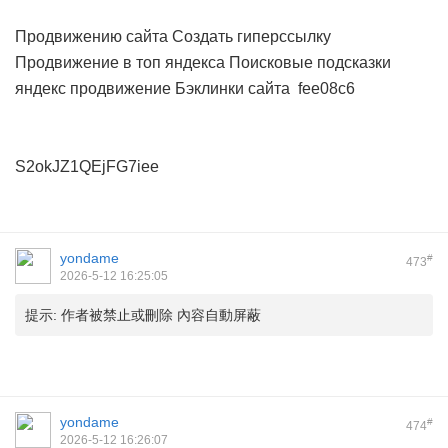
Продвижению сайта
Создать гиперссылку
Продвижение в топ яндекса
Поисковые подсказки
яндекс продвижение
Бэклинки сайта
fee08c6
S2okJZ1QEjFG7iee
yondame
#
473
2026-5-12 16:25:05
提示:
作者被禁止或刪除 內容自動屏蔽
yondame
#
474
2026-5-12 16:26:07