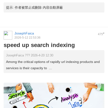
提示:
作者被禁止或刪除 內容自動屏蔽
JosephFaica
#
475
2026-5-12 22:53:36
speed up search indexing
JosephFaica ??? 2026-4-20 12:30
Among the critical options of rapidly url indexing products and
services is their capacity to ...