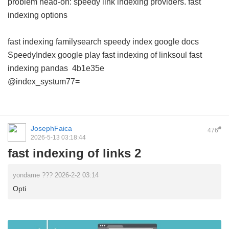
problem head-on: speedy link indexing providers.
fast
indexing options
fast indexing familysearch
speedy index google docs
SpeedyIndex google play
fast indexing of linksoul
fast
indexing pandas
4b1e35e
@index_systum77=
JosephFaica
#
476
2026-5-13 03:18:44
fast indexing of links 2
yondame ??? 2026-2-2 03:14
Opti