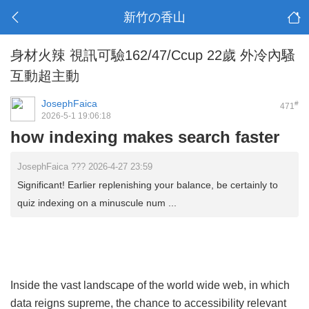
新竹の香山
身材火辣 視訊可驗162/47/Ccup 22歲 外冷內騷
互動超主動
JosephFaica
#
471
2026-5-1 19:06:18
how indexing makes search faster
JosephFaica ??? 2026-4-27 23:59
Significant! Earlier replenishing your balance, be certainly to
quiz indexing on a minuscule num ...
Inside the vast landscape of the world wide web, in which
data reigns supreme, the chance to accessibility relevant