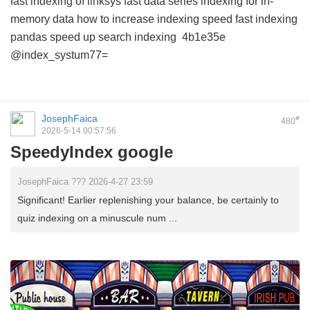
fast indexing of linksys
fast data series indexing for in-
memory data
how to increase indexing speed
fast indexing
pandas
speed up search indexing
4b1e35e
@index_systum77=
JosephFaica
#
480
2026-5-14 00:57:56
SpeedyIndex google
JosephFaica ??? 2026-4-27 23:59
Significant! Earlier replenishing your balance, be certainly to
quiz indexing on a minuscule num ...