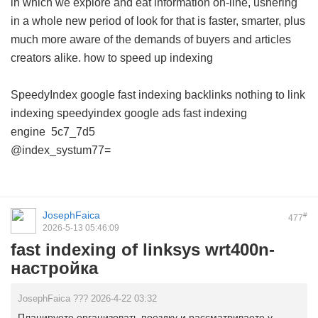
in which we explore and eat information on-line, ushering
in a whole new period of look for that is faster, smarter, plus
much more aware of the demands of buyers and articles
creators alike.
how to speed up indexing
SpeedyIndex google
fast indexing backlinks
nothing to link
indexing
speedyindex google ads
fast indexing
engine
5c7_7d5
@index_systum77=
JosephFaica
#
477
2026-5-13 05:46:09
fast indexing of linksys wrt400n-
настройка
JosephFaica ??? 2026-4-22 03:32
Планируете организовать поездку и рассматриваете у ...