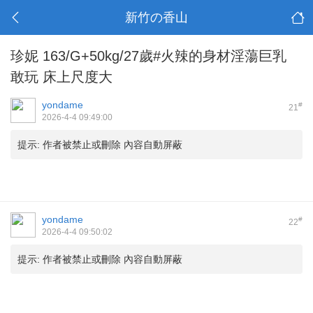
新竹の香山
珍妮 163/G+50kg/27歲#火辣的身材淫蕩巨乳
敢玩 床上尺度大
yondame
#
21
2026-4-4 09:49:00
提示:
作者被禁止或刪除 內容自動屏蔽
yondame
#
22
2026-4-4 09:50:02
提示:
作者被禁止或刪除 內容自動屏蔽