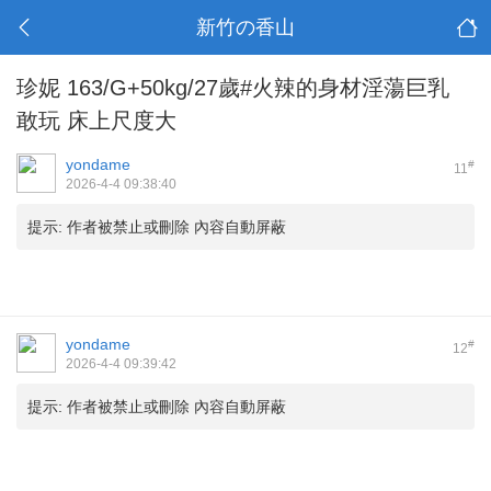
新竹の香山
珍妮 163/G+50kg/27歲#火辣的身材淫蕩巨乳
敢玩 床上尺度大
yondame
#
11
2026-4-4 09:38:40
提示:
作者被禁止或刪除 內容自動屏蔽
yondame
#
12
2026-4-4 09:39:42
提示:
作者被禁止或刪除 內容自動屏蔽