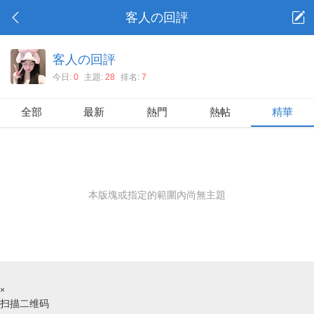
客人の回評
客人の回評
今日:
0
主題:
28
排名:
7
全部
最新
熱門
熱帖
精華
本版塊或指定的範圍內尚無主題
×
扫描二维码