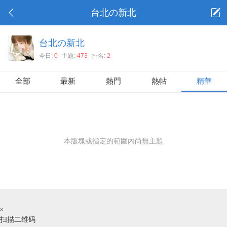
台北の新北
台北の新北
今日:
0
主題:
473
排名:
2
全部
最新
熱門
熱帖
精華
本版塊或指定的範圍內尚無主題
×
扫描二维码