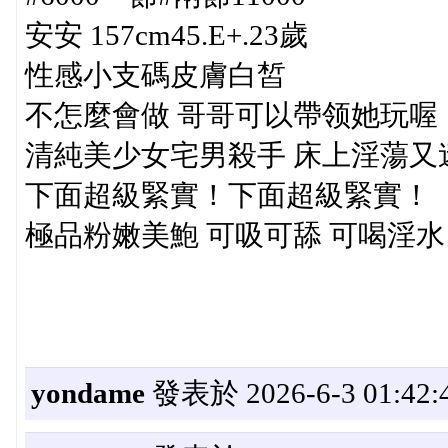
安安 157cm45.E+.23歲
性感小支碼皮膚白皙
不怎麼會做 哥哥可以帶领她玩喔
清純美少女宅男殺手 床上淫蕩又
下面超級緊實！下面超級緊實！
極品粉嫩美鮑 可吸可舔 可喝淫水
yondame
發表於 2026-6-3 01:42: