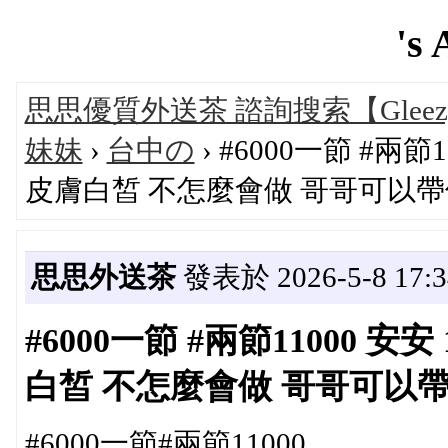
's 
思思優質外送茶 諮詢搜索【Glee
妹妹
›
台中の
› #6000一節 #兩節1
皮膚白皙 不怎麼會做 哥哥可以
思思外送茶
發表於 2026-5-8 17:3
#6000一節 #兩節11000 安安
白皙 不怎麼會做 哥哥可以
#6000一節#兩節11000